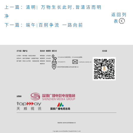
上一篇：清明| 万物生长此时,皆清洁而明
返回列
净
表
下一篇：端午|百舸争流 一路向前
关于长泰
基础产品
政企业务
新闻资讯
联系方式
关注长泰
公司简介
境外频道
高清互动电视
智慧酒店
公司动态
：0755-86501027(商务咨询) 0755-86360606(客服)
资质证书
电视+宽带融合
高清数字电视
智慧医院
行业动态
客户案例
央视3/5/6/8代理
卫星接收安装
智慧校园
招标信息
：0755-86367275
：ctmedia@szctmedia.com
智慧社区
：深圳市罗湖区怡景路2008号动漫大厦1301
友情链接
版权所有 深圳市长泰传媒有限公司
Copy rights reserved ShenZhen ChangTai Media Co.,Ltd