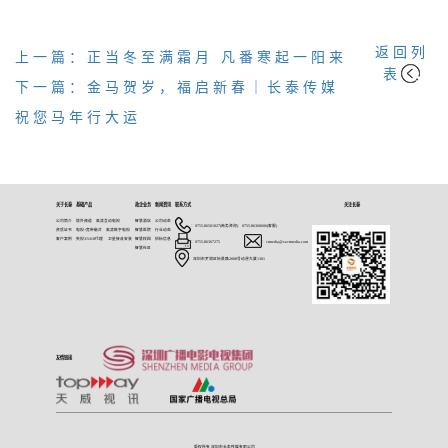
返回列
上一篇：正当冬至满霜月 凡番寒起一阳来
表
下一篇：金马贺岁，福启新春｜长泰传媒
祝您马年行大运
关于长泰
基础产品
政企业务
新闻资讯
联系方式
关注长泰
公司简介
境外频道
高清互动电视
智慧酒店
公司动态
：0755-86501027(商务咨询) 0755-86360606(客服)
资质证书
电视+宽带融合
高清数字电视
智慧医院
行业动态
客户案例
央视3/5/6/8代理
卫星接收安装
智慧校园
招标信息
：0755-86367275
：ctmedia@szctmedia.com
智慧社区
：深圳市罗湖区怡景路2008号动漫大厦1301
友情链接
版权所有 深圳市长泰传媒有限公司